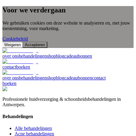
Voor we verdergaan
We gebruiken cookies om deze website te analyseren en, met jouw
toestemming, voor marketing.
Cookiebeleid
Weigeren
Accepteren
over ons
behandelingen
shop
blog
cadeaubonnen
contact
boeken
over ons
behandelingen
shop
blog
cadeaubonnen
contact
boeken
Professionele huidverzorging & schoonheidsbehandelingen in
Antwerpen.
Behandelingen
Alle behandelingen
Acne behandelingen