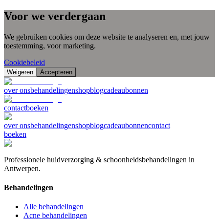
Voor we verdergaan
We gebruiken cookies om deze website te analyseren en, met jouw
toestemming, voor marketing.
Cookiebeleid
Weigeren
Accepteren
over ons
behandelingen
shop
blog
cadeaubonnen
contact
boeken
over ons
behandelingen
shop
blog
cadeaubonnen
contact
boeken
Professionele huidverzorging & schoonheidsbehandelingen in
Antwerpen.
Behandelingen
Alle behandelingen
Acne behandelingen