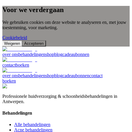
Voor we verdergaan
We gebruiken cookies om deze website te analyseren en, met jouw
toestemming, voor marketing.
Cookiebeleid
Weigeren
Accepteren
over ons
behandelingen
shop
blog
cadeaubonnen
contact
boeken
over ons
behandelingen
shop
blog
cadeaubonnen
contact
boeken
Professionele huidverzorging & schoonheidsbehandelingen in
Antwerpen.
Behandelingen
Alle behandelingen
Acne behandelingen