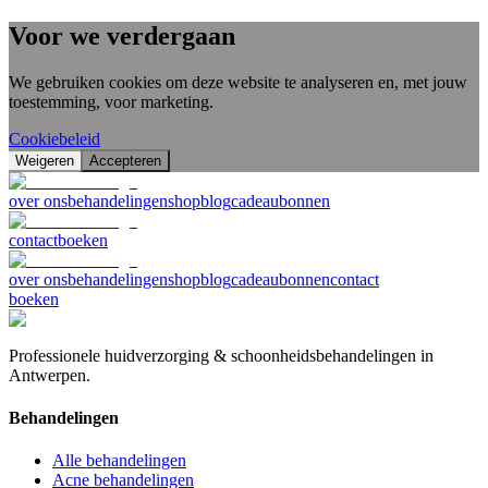
Voor we verdergaan
We gebruiken cookies om deze website te analyseren en, met jouw
toestemming, voor marketing.
Cookiebeleid
Weigeren
Accepteren
over ons
behandelingen
shop
blog
cadeaubonnen
contact
boeken
over ons
behandelingen
shop
blog
cadeaubonnen
contact
boeken
Professionele huidverzorging & schoonheidsbehandelingen in
Antwerpen.
Behandelingen
Alle behandelingen
Acne behandelingen