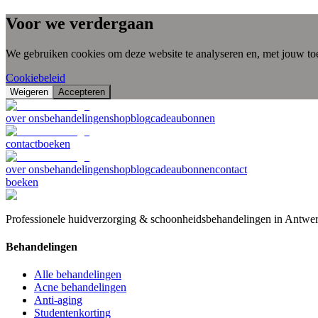
Voor we verdergaan
We gebruiken cookies om deze website te analyseren en, met jouw to
Cookiebeleid
Weigeren
Accepteren
over ons
behandelingen
shop
blog
cadeaubonnen
contact
boeken
over ons
behandelingen
shop
blog
cadeaubonnen
contact
boeken
Professionele huidverzorging & schoonheidsbehandelingen in Antwe
Behandelingen
Alle behandelingen
Acne behandelingen
Anti-aging
Studentenkorting