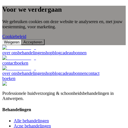
Voor we verdergaan
We gebruiken cookies om deze website te analyseren en, met jouw
toestemming, voor marketing.
Cookiebeleid
Weigeren
Accepteren
over ons
behandelingen
shop
blog
cadeaubonnen
contact
boeken
over ons
behandelingen
shop
blog
cadeaubonnen
contact
boeken
Professionele huidverzorging & schoonheidsbehandelingen in
Antwerpen.
Behandelingen
Alle behandelingen
Acne behandelingen