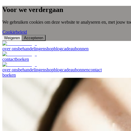
Voor we verdergaan
We gebruiken cookies om deze website te analyseren en, met jouw to
Cookiebeleid
Weigeren
Accepteren
over ons
behandelingen
shop
blog
cadeaubonnen
contact
boeken
over ons
behandelingen
shop
blog
cadeaubonnen
contact
boeken